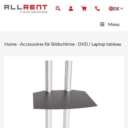
DE
Menu
Home
-
Accessoires für Bildschirme
-
DVD / Laptop tableau