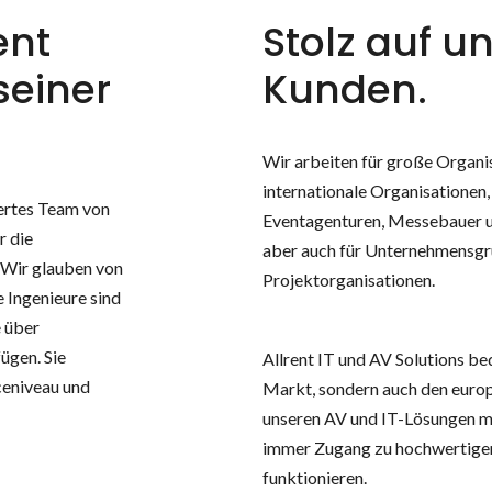
ent
Stolz auf u
 seiner
Kunden.
Wir arbeiten für große Organi
internationale Organisatione
iertes Team von
Eventagenturen, Messebauer 
r die
aber auch für Unternehmensg
. Wir glauben von
Projektorganisationen.
 Ingenieure sind
e über
ügen. Sie
Allrent IT und AV Solutions be
ceniveau und
Markt, sondern auch den europ
unseren AV und IT-Lösungen mi
immer Zugang zu hochwertigen
funktionieren.