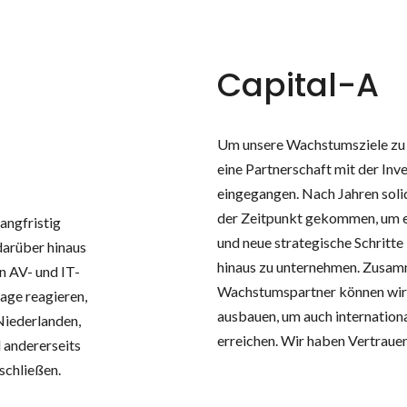
Capital-A
Um unsere Wachstumsziele zu e
eine Partnerschaft mit der Inv
eingegangen. Nach Jahren soli
der Zeitpunkt gekommen, um ei
langfristig
und neue strategische Schritte
darüber hinaus
hinaus zu unternehmen. Zusa
n AV- und IT-
Wachstumspartner können wir 
age reagieren,
ausbauen, um auch internationa
Niederlanden,
erreichen. Wir haben Vertrauen
 andererseits
schließen.