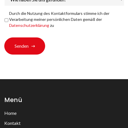
haben
Sie
uns
Datenschutzerklärung
*
Durch die Nutzung des Kontaktformulars stimme ich der
gefunden?
Verarbeitung meiner persönlichen Daten gemäß der
*
Datenschutzerklärung
zu
Senden
Menü
Home
Kontakt