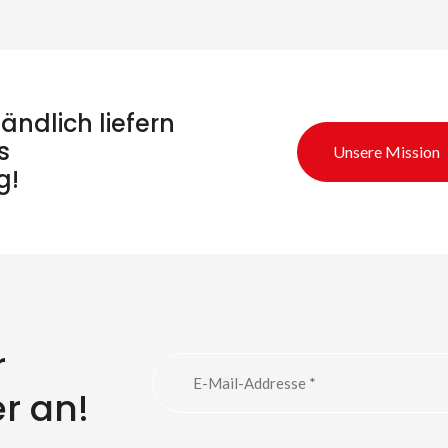
ändlich liefern
s
Unsere Mission
g!
r
uche nach Produkt
r an!