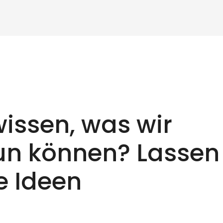
issen, was wir
tun können? Lassen
e Ideen
!