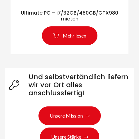
Ultimate PC – i7/32GB/480GB/GTX980
mieten
Suche nach Produkten
Mehr lesen
Und selbstvertändlich liefern
wir vor Ort alles
anschlussfertig!
Unsere Mission
Unsere Stärke