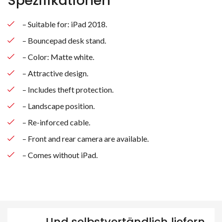
Spezifikationen
– Suitable for: iPad 2018.
– Bouncepad desk stand.
– Color: Matte white.
– Attractive design.
Suche nach Produkten
– Includes theft protection.
– Landscape position.
– Re-inforced cable.
– Front and rear camera are available.
– Comes without iPad.
Und selbstvertändlich liefern